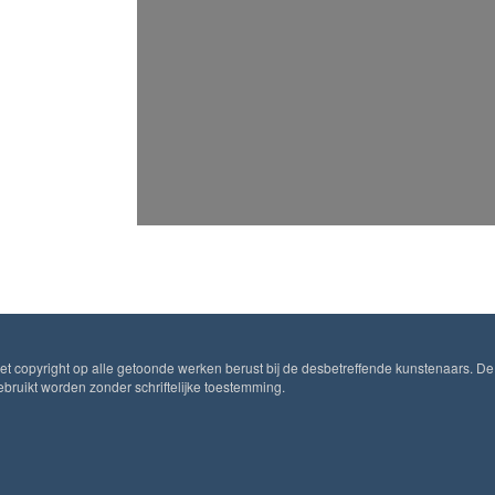
Het copyright op alle getoonde werken berust bij de desbetreffende kunstenaars. De
ruikt worden zonder schriftelijke toestemming.