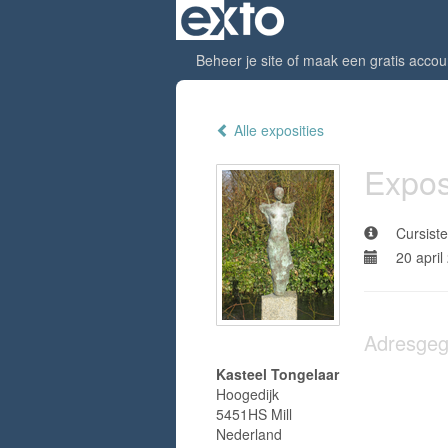
Beheer je site
of
maak een gratis accou
Alle exposities
Expos
Cursiste
20 april
Adresge
Kasteel Tongelaar
Hoogedijk
5451HS Mill
Nederland