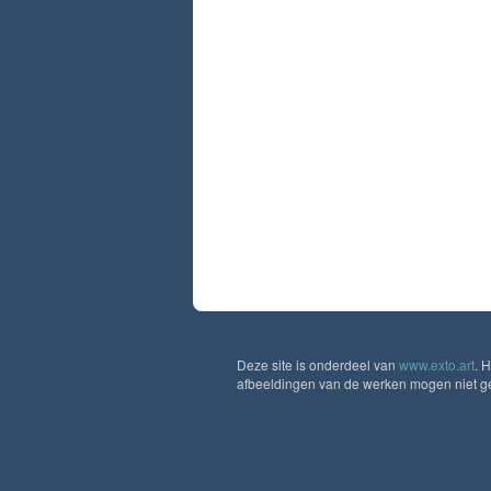
Deze site is onderdeel van
www.exto.art
. 
afbeeldingen van de werken mogen niet geb