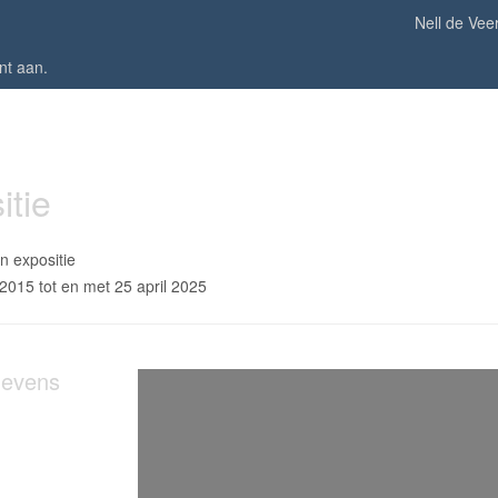
Nell de Vee
nt aan
.
itie
n expositie
 2015 tot en met 25 april 2025
gevens