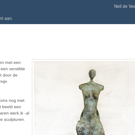
Nell de Ve
nt aan
.
den met een
een verstilde
st door de
mijn
soms nog met
t beeld een
jaren werk ik -al
e sculpturen.