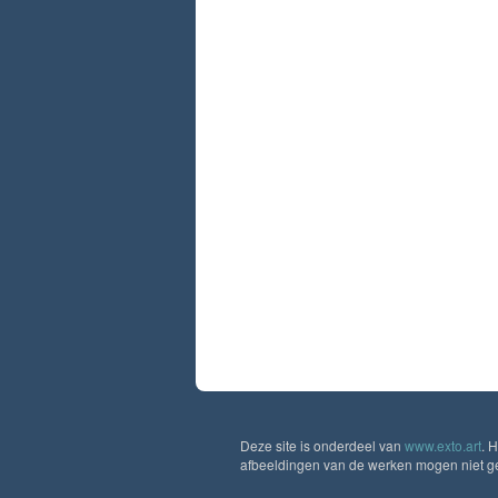
Deze site is onderdeel van
www.exto.art
. 
afbeeldingen van de werken mogen niet geb