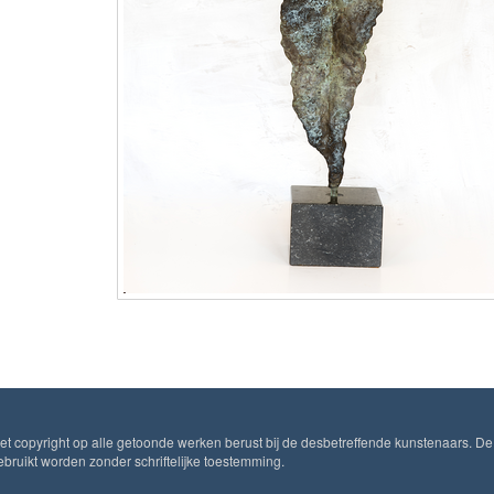
Het copyright op alle getoonde werken berust bij de desbetreffende kunstenaars. De
ruikt worden zonder schriftelijke toestemming.